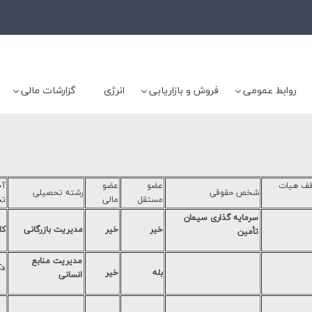
روابط عمومی
فروش و بازاریابی
انرژی
گزارشات مالی
ظف هیات
عضو
عضو
آخ
شخص حقوقی
رشته تحصیلی
مستقل
مالی
تح
سرمايه گذاري سيمان
خیر
خیر
مدیریت بازرگانی
کا
تأمين
مديريت منابع
دک
بله
خیر
انساني