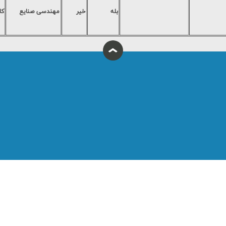
بله
خیر
مهندسي صنايع
کا