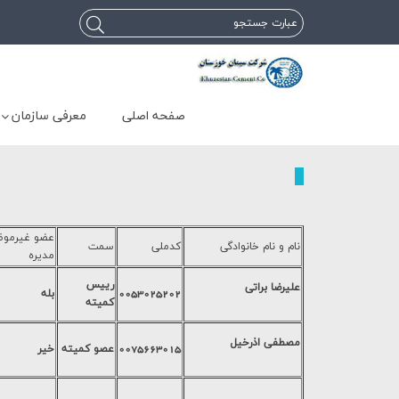
صفحه اصلی
معرفی سازمان
عضو غیرمو
نام و نام خانوادگی
کدملی
سمت
مدیره
رییس
علیرضا براتی
0053025202
بله
کمیته
مصطفي اذرخيل
0075663015
عصو کمیته
خیر