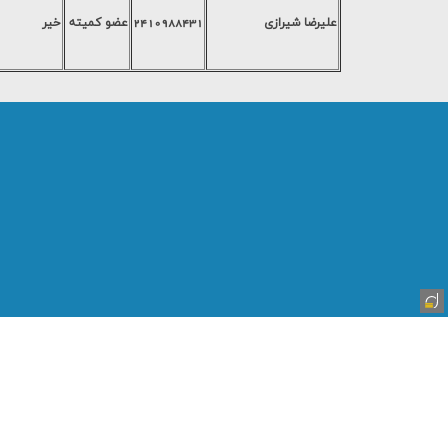
علیرضا شیرازی
2410988431
عضو کمیته
خیر