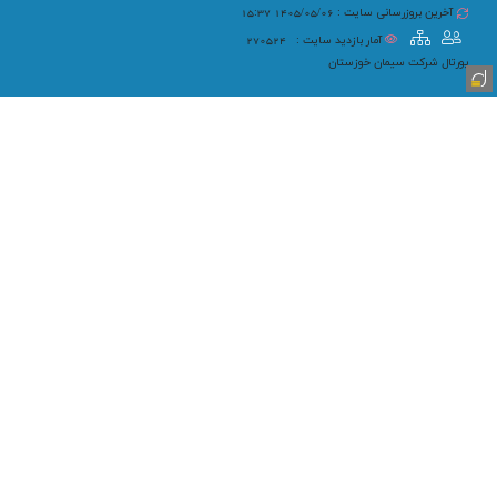
آخرین بروزرسانی سایت : 1405/05/06 15:37
آمار بازدید سایت :
270524
پورتال شرکت سیمان خوزستان