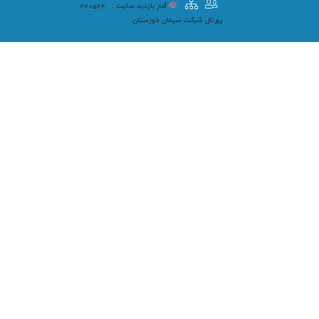
آمار بازدید سایت :
270524
پورتال شرکت سیمان خوزستان