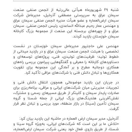
شنبه ۲۹ شهریورماه هیأتی عالی‌رتبه از انجمن صنفی صنعت
سیمان عراق به سرپرستی مصطفی آذرخیل، مدیرعامل شرکت
سیمان ارض‌العماره و عضو هیأت مدیره انجمن صنفی سیمان عراق
و مهندس عمار رحیم عبدالله الساعدی، رئیس انجمن صنفی. سیمان
عراق و از چهره‌های برجسته این صنعت از مجموعه بزرگ کارخانه
سیمان خوزستان بازدید کردند.
مهندس علی حاجتپور مدیرعامل سیمان خوزستان در نشست
تخصصی با هیئت انجمن صنعت سیمان عراق و در بازدید میدانی از
خطوط تولید؛ ظرفیت‌های تولیدی، فنی، پروژه‌های توسعه‌ای و
دستاوردهای کارخانه را معرفی و گفتگوهایی پیرامون بررسی راه‌های
همکاری دوجانبه مطرح و بر آمادگی این مجموعه برای تقویت
همکاری‌ها و تبادل دانش فنی با شرکت‌های عراقی تأکید کرد.
در جریان این بازدید موضوعاتی همچون انتقال دانش فنی و
تجربیات مدیریتی میان شرکت‌های ایرانی و عراقی، برنامه‌ریزی برای
صادرات پایدار سیمان و کلینکر از طریق مسیرهای رسمی و مشترک،
نقش‌آفرینی هلدینگ‌های بزرگ ایرانی از جمله شستا و گروه
سیمان تأمین (سیتا) در بازار منطقه، مورد بررسی و تبادل نظر قرار
گرفت.
آذرخیل، مدیر سیمان ارض العماره در حاشیه این بازدید بیان کرد:
«تلاش ما بر این است که شرکت‌های ایرانی، به‌ویژه گروه سیتا و
شستا، از طریق بازوی فعال خود یعنی شرکت سیمان ارض‌العماره،